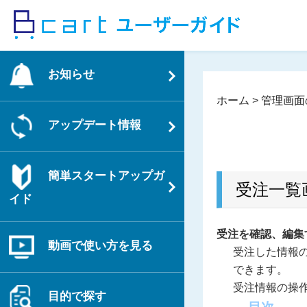
コ
ン
テ
ン
お知らせ
ツ
へ
ホーム
>
管理画面
ス
アップデート情報
キ
ッ
プ
簡単スタートアップガ
受注一覧
イド
受注を確認、編集
動画で使い方を見る
受注した情報
できます。
受注情報の操
目的で探す