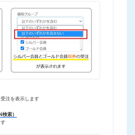
る受注を表示します
N検索）
ます