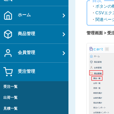
目次
・
ボタンの
・
CSVエ
ホーム
・
関連ペー
管理画面 > 受
商品管理
会員管理
受注管理
受注一覧
出荷一覧
見積一覧