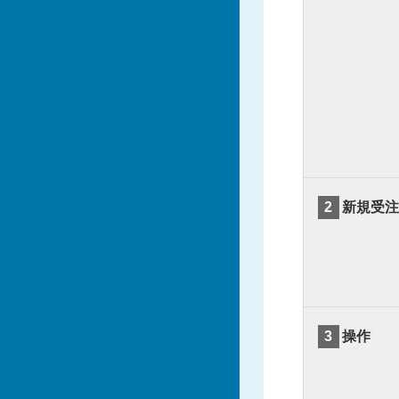
2
新規受注
3
操作