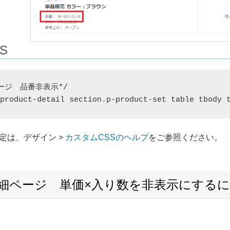
S
ージ　品番非表示*/

定は、デザイン >
カスタムCSSのヘルプ
をご参照ください。
詳細ページ 単価×入り数を非表示にする