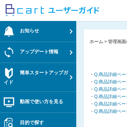
コ
ン
テ
ン
お知らせ
ツ
へ
ホーム
>
管理画面
ス
アップデート情報
キ
ッ
プ
簡単スタートアップガ
Q.商品詳細ペ
Q.商品詳細ペ
イド
Q.商品詳細ペ
Q.商品詳細ペ
動画で使い方を見る
Q.商品詳細ペ
Q.商品詳細ペ
目的で探す