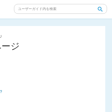
ジ
ページ
？