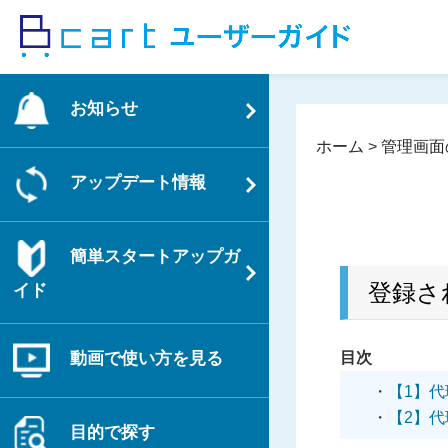
コ
ン
テ
ン
お知らせ
ツ
へ
ホーム
>
管理画面
ス
アップデート情報
キ
ッ
プ
簡単スタートアップガ
登録さ
イド
目次
動画で使い方を見る
【1】
【2】
目的で探す