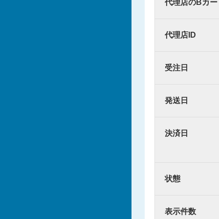
代理店のBカー
代理店ID
受注日
発送日
決済日
状態
表示件数