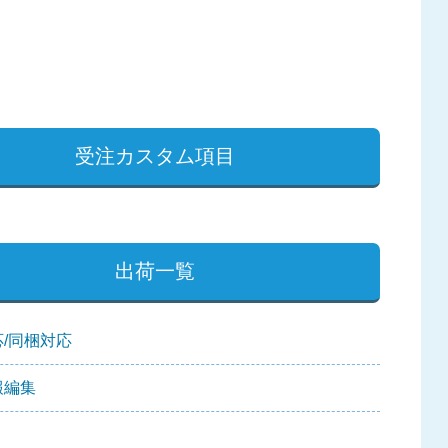
受注カスタム項目
出荷一覧
/同梱対応
報編集