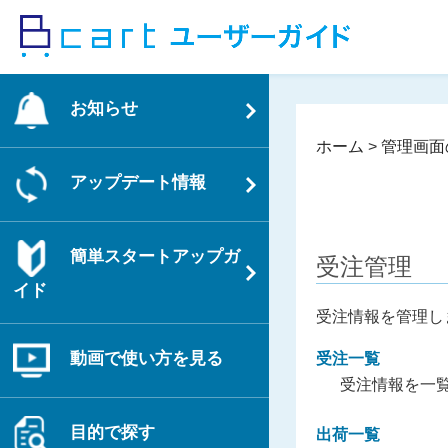
コ
ン
テ
ン
お知らせ
ツ
へ
ホーム
>
管理画面
ス
アップデート情報
キ
ッ
プ
簡単スタートアップガ
受注管理
イド
受注情報を管理し
動画で使い方を見る
受注一覧
受注情報を一
目的で探す
出荷一覧