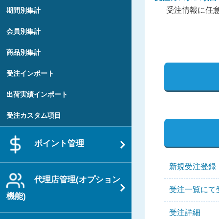
受注情報に任
期間別集計
会員別集計
商品別集計
受注インポート
出荷実績インポート
受注カスタム項目
ポイント管理
新規受注登録
代理店管理(オプション
受注一覧にて
機能)
受注詳細