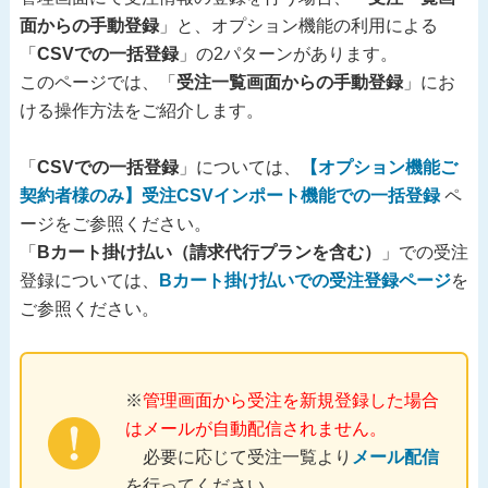
面からの手動登録
」と、オプション機能の利用による
「
CSVでの一括登録
」の2パターンがあります。
このページでは、「
受注一覧画面からの手動登録
」にお
ける操作方法をご紹介します。
「
CSVでの一括登録
」については、
【オプション機能ご
契約者様のみ】受注CSVインポート機能での一括登録
ペ
ージをご参照ください。
「
Bカート掛け払い（請求代行プランを含む）
」での受注
登録については、
Bカート掛け払いでの受注登録ページ
を
ご参照ください。
※
管理画面から受注を新規登録した場合
はメールが自動配信されません。
必要に応じて受注一覧より
メール配信
を行ってください。