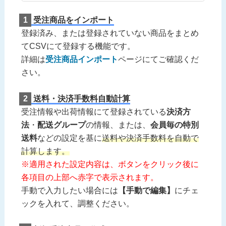
1
受注商品をインポート
登録済み、または登録されていない商品をまとめ
てCSVにて登録する機能です。
詳細は
受注商品インポート
ページにてご確認くだ
さい。
2
送料・決済手数料自動計算
受注情報や出荷情報にて登録されている
決済方
法
・
配送グループ
の情報、または、
会員毎の特別
送料
などの設定を基に
送料や決済手数料を自動で
計算します。
※適用された設定内容は、ボタンをクリック後に
各項目の上部へ赤字で表示されます。
手動で入力したい場合には
【手動で編集】
にチェ
ックを入れて、調整ください。