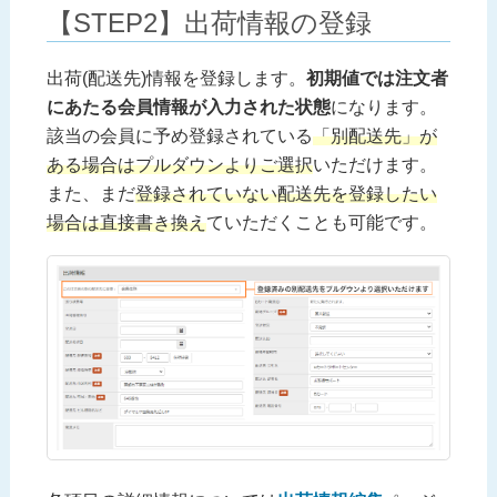
【STEP2】出荷情報の登録
出荷(配送先)情報を登録します。
初期値では注文者
にあたる会員情報が入力された状態
になります。
該当の会員に予め登録されている
「別配送先」が
ある場合はプルダウンよりご選択
いただけます。
また、まだ
登録されていない配送先を登録したい
場合は直接書き換え
ていただくことも可能です。