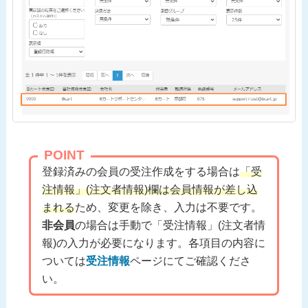
POINT
登録済みの会員の受注作成をする場合は
「受
注情報」(注文者情報)欄は会員情報が差し込
まれる
ため、変更を除き、入力は不要です。
非会員
の場合は手動で「受注情報」(注文者情
報)の入力が必要になります。各項目の内容に
ついては
受注情報
ページにてご確認くださ
い。