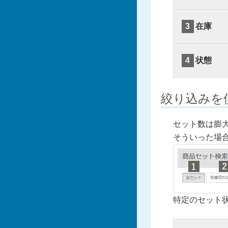
3
在庫
4
状態
絞り込みを
セット数は膨
そういった場
特定のセット