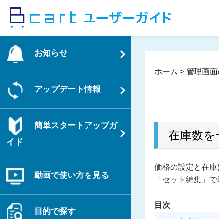
コ
ン
テ
ン
お知らせ
ツ
へ
ホーム
>
管理画面
ス
アップデート情報
キ
ッ
プ
簡単スタートアップガ
在庫数を
イド
価格の設定と在庫
動画で使い方を見る
「セット編集」で
目次
目的で探す