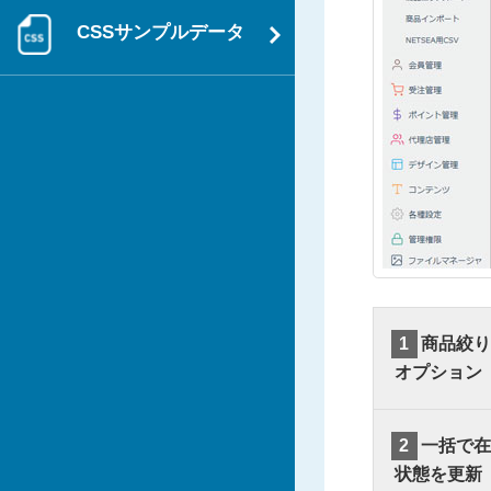
CSSサンプルデータ
1
商品絞り
オプション
2
一括で在
状態を更新