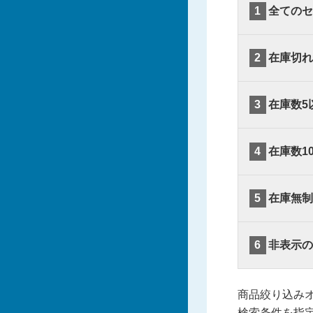
1
全てのセ
2
在庫切れ
3
在庫数5
4
在庫数1
5
在庫無制
6
非表示の
商品絞り込み
検索条件を指