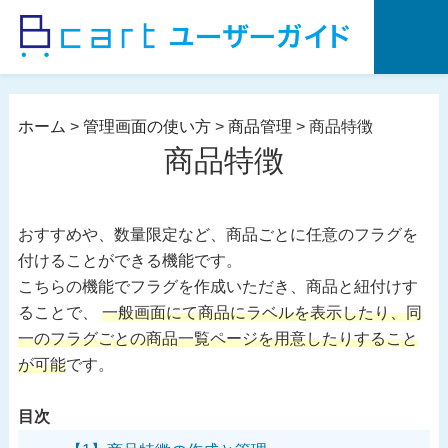
コ
ン
テ
ン
ツ
ホーム
>
管理画面の使い方
>
商品管理
>
商品特徴
へ
商品特徴
ス
キ
ッ
おすすめや、数量限定など、商品ごとに任意のフラグを
プ
付けることができる機能です。
こちらの機能でフラグを作成いただき、商品と紐付けす
ることで、
一般画面にて商品にラベルを表示したり、同
一のフラグごとの商品一覧ページを用意したりすること
が可能
です。
目次