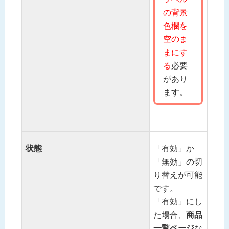
の背景
色欄を
空のま
まにす
る
必要
があり
ます。
状態
「有効」か
「無効」の切
り替えが可能
です。
「有効」にし
た場合、
商品
一覧ページ
な