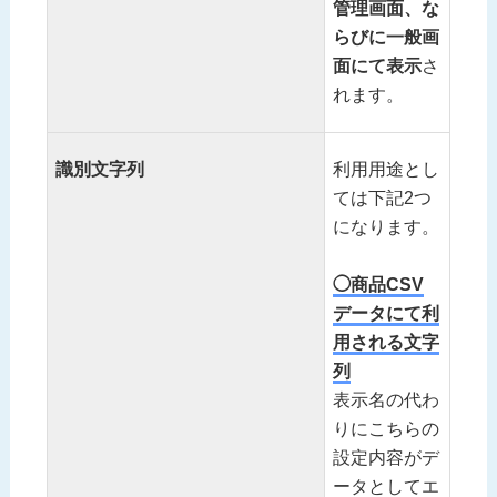
管理画面、な
らびに一般画
面にて表示
さ
れます。
識別文字列
利用用途とし
ては下記2つ
になります。
◯商品CSV
データにて利
用される文字
列
表示名の代わ
りにこちらの
設定内容がデ
ータとしてエ