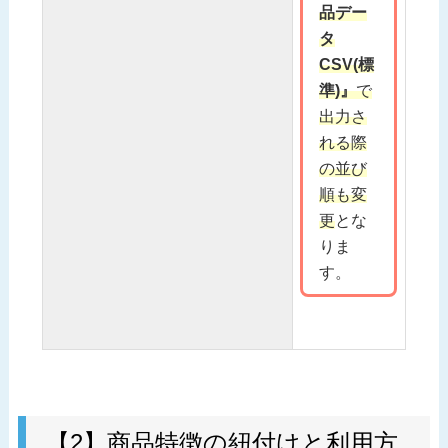
品デー
タ
CSV(標
準)』
で
出力さ
れる際
の並び
順も変
更
とな
りま
す。
【2】商品特徴の紐付けと利用方