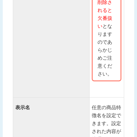
削除さ
れると
欠番扱
い
とな
ります
のであ
らかじ
めご注
意くだ
さい。
表示名
任意の商品特
徴名を設定で
きます。設定
された内容が