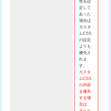
色を設
定して
あった
場合は
カスタ
ムCSS
の設定
よりも
優先さ
れま
す。
カスタ
ムCSS
の内容
を優先
する場
合は、
ラベル