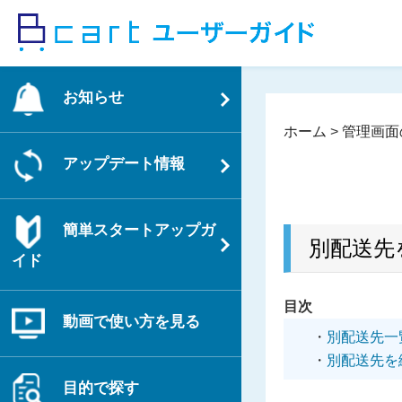
コ
ン
テ
ン
お知らせ
ツ
へ
ホーム
>
管理画面
ス
アップデート情報
キ
ッ
プ
簡単スタートアップガ
別配送先
イド
目次
動画で使い方を見る
別配送先一
別配送先を
目的で探す