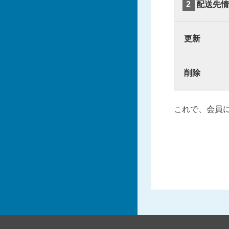
2
配送先情
更新
削除
これで、会員