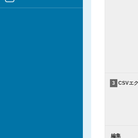
3
CSVエ
編集