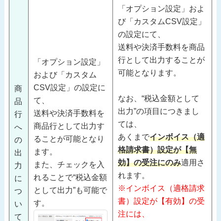
「オプション設定」およ
び「カスタムCSV設定」
の設定にて、
送料や決済手数料を商品
行として出力することが
「オプション設定」
可能となります。
および「カスタム
CSV設定」の設定に
商
なお、“税込金額として
て、
品
出力”の項目につきまし
送料や決済手数料を
行
ては、
商品行として出力す
へ
あくまで
インボイス（適
ることが可能となり
の
格請求書）設定が【無
ます。
出
効】の受注にのみ
適用さ
また、チェックを入
力
れます。
れることで“税込金額
に
※インボイス（適格請求
として出力”も可能で
つ
書）設定が【有効】の受
す。
い
注には、
て