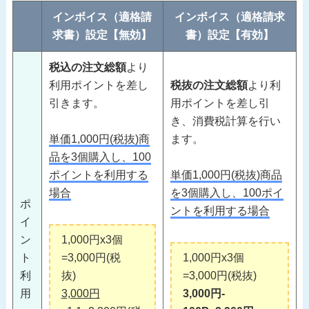
インボイス（適格請
インボイス（適格請求
求書）設定【無効】
書）設定【有効】
税込の注文総額
より
利用ポイントを差し
税抜の注文総額
より利
引きます。
用ポイントを差し引
き、消費税計算を行い
単価1,000円(税抜)商
ます。
品を3個購入し、100
ポイントを利用する
単価1,000円(税抜)商品
場合
を3個購入し、100ポイ
ポ
ントを利用する場合
イ
ン
1,000円x3個
ト
=3,000円(税
1,000円x3個
利
抜)
=3,000円(税抜)
用
3,000円
3,000円‐