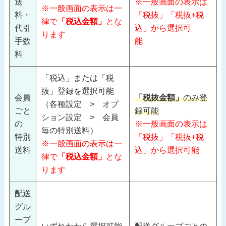
送
※一般画面の表示は
※一般画面の表示は一
料・
「税抜」「税抜+税
律で
「税込金額」
とな
代引
込」から選択可
ります
手数
能
料
「税込」または「税
抜」登録を選択可能
会員
「税抜金額」
のみ登
（各種設定 > オプ
ごと
録可能
ション設定 > 会員
の
※一般画面の表示は
毎の特別送料）
特別
「税抜」「税抜+税
※一般画面の表示は一
送料
込」から選択可能
律で
「税込金額」
とな
ります
配送
グル
ープ