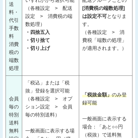
いずれかから選択可能
配送グループごとの
送
（各種設定 > 配送
[消費税の端数処理]
料・
設定 > 消費税の端
は設定不可
となりま
代引
数処理）
す。
手数
・四捨五入
（各種設定 > 消
料
・切り捨て
費税「端数の処理」
消費
・切り上げ
が適用されます。）
税の
端数
処理
「税込」または「税
抜」登録を選択可能
「税抜金額」
のみ登
会員
（各種設定 > オプ
録可能
毎の
ション設定 > 会員
特別
毎の特別送料）
一般画面に表示する
送料
場合：「あと○○円
無料
一般画面に表示する場
（税抜）で送料無