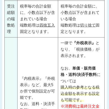
受注
税率毎の合計金額
税率毎の合計金額に、
総額
に、小数点以下が含
小数点以下が含まれて
の端
まれている場合
いる場合
数処
端数処理は
四捨五入
端数処理は
切り捨て
固
理
固定となります。
定となります。
一律で
『外税表示』
と
なり、「税抜価格」が
表示されます。
なお、
単価・販売価
格・送料/決済手数料
に
『内税表示』『外税
ついては
表示』など、最大5
購入時の参考となる税
か所で個別設定が可
込金額を表示する設定
能です。
も可能です。
なお、送料・決済手
※消費税は最終注文金