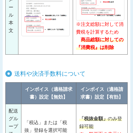
ー
ル
本
※注文総額に対して消
文
費税を計算するため
商品総額に対しての
『消費税』は削除
送料や決済手数料について
インボイス（適格請求
インボイス（適格請
書）設定【無効】
求書）設定【有効】
配送
グル
「税抜金額」
のみ登
「税込」または「税
ープ
録可能
抜」登録を選択可能