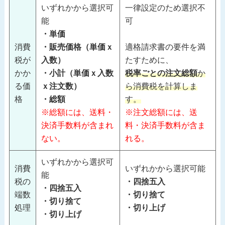
いずれかから選択可
一律設定のため選択不
能
可
・単価
消費
・販売価格（単価ｘ
適格請求書の要件を満
税が
入数）
たすために、
かか
・小計（単価ｘ入数
税率ごとの注文総額
か
る価
ｘ注文数）
ら消費税を計算しま
格
・総額
す。
※総額には、送料・
※注文総額には、送
決済手数料が含まれ
料・決済手数料が含ま
ない。
れる。
いずれかから選択可
消費
いずれかから選択可能
能
税の
・四捨五入
・四捨五入
端数
・切り捨て
・切り捨て
処理
・切り上げ
・切り上げ