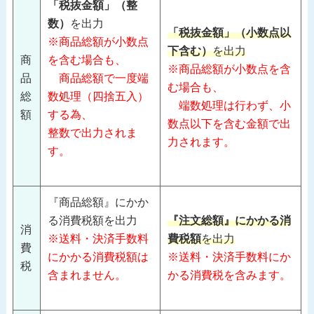
「税抜金額」（整
数）
を出力
「税抜金額」（小数点以
※商品総額が小数点
下含む）
を出力
商
を含む場合も、
※商品総額が小数点を含
品
商品総額で一度端
む場合も、
総
数処理（四捨五入）
端数処理は行わず、小
額
する為、
数点以下を含む金額で出
整数で出力されま
力されます。
す。
『商品総額』にかか
る消費税額を出力
『注文総額』にかかる消
消
※送料・決済手数料
費税額
を出力
費
にかかる消費税額は
※送料・決済手数料にか
税
含まれません。
かる消費税を含みます。