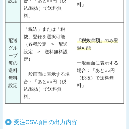
設定
合：「あと○○円（税
料」
込/税抜）で送料無
料」
「税込」または「税
抜」登録を選択可能
配送
「税抜金額」
のみ登
（各種設定 > 配送
グル
録可能
設定 > 送料無料設
ープ
定）
毎の
一般画面に表示する
送料
場合：「あと○○円
一般画面に表示する場
無料
（税抜）で送料無
合：「あと○○円（税
設定
料」
込/税抜）で送料無
料」
受注CSV項目の出力内容