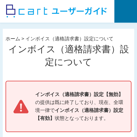
コ
ン
テ
ン
ツ
ホーム
>
インボイス（適格請求書）設定について
へ
インボイス（適格請求書）設
ス
キ
定について
ッ
プ
インボイス（適格請求書）設定【無効】
の提供は既に終了しており、現在、全環
境一律で
インボイス（適格請求書）設定
【有効】
状態となっております。