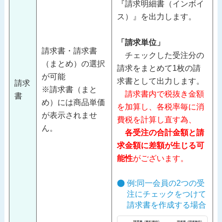
『請求明細書（インボイ
ス）』を出力します。
「請求単位」
請求書・請求書
チェックした受注分の
（まとめ）の選択
請求をまとめて1枚の請
が可能
求書として出力します。
請求
※請求書（まと
請求書内で税抜き金額
書
め）には商品単価
を加算し、各税率毎に消
が表示されませ
費税を計算し直す為、
ん。
各受注の合計金額と請
求金額に差額が生じる可
能性
がございます。
例:同一会員の2つの受
注にチェックをつけて
請求書を作成する場合