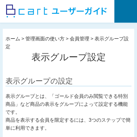
コ
ン
テ
ン
ツ
ホーム
>
管理画面の使い方
>
会員管理
>
表示グループ設
へ
定
ス
表示グループ設定
キ
ッ
プ
表示グループの設定
表示グループとは、「ゴールド会員のみ閲覧できる特別
商品」など商品の表示をグループによって設定する機能
です。
商品を表示する会員を限定するには、3つのステップで簡
単に利用できます。