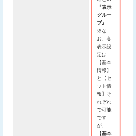
『表示
グルー
プ』
※な
お、各
表示設
定は
【基本
情報】
と【セ
ット情
報】そ
れぞれ
で可能
です
が、
【基本