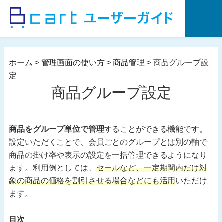
コ
ン
テ
ン
ツ
ホーム
>
管理画面の使い方
>
商品管理
>
商品グループ設
へ
定
ス
商品グループ設定
キ
ッ
プ
商品をグループ単位で管理
することができる機能です。
設定いただくことで、会員ごとのグループとは別の軸で
商品の掛け率や表示の設定を一括管理できるようになり
ます。利用例としては、
セールなど、一定期間内だけ対
象の商品の価格を割引させる場合などにも活用
いただけ
ます。
目次