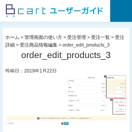
コ
ン
テ
ン
ツ
ホーム
>
管理画面の使い方
>
受注管理
>
受注一覧
>
受注
へ
詳細
>
受注商品情報編集
>
order_edit_products_3
ス
order_edit_products_3
キ
ッ
投稿日：2019年1月22日
プ