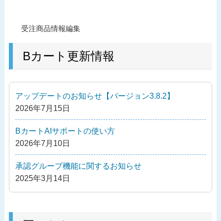
投
過
受注商品情報編集
稿
去
ナ
の
Bカート更新情報
ビ
投
ゲ
稿
ー
アップデートのお知らせ【バージョン3.8.2】
シ
2026年7月15日
ョ
ン
BカートAIサポートの使い方
2026年7月10日
承認グループ機能に関するお知らせ
2025年3月14日