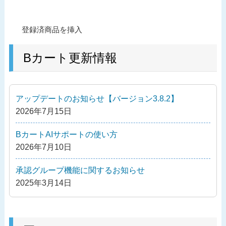
投
過
登録済商品を挿入
稿
去
ナ
の
Bカート更新情報
ビ
投
ゲ
稿
ー
アップデートのお知らせ【バージョン3.8.2】
シ
2026年7月15日
ョ
ン
BカートAIサポートの使い方
2026年7月10日
承認グループ機能に関するお知らせ
2025年3月14日