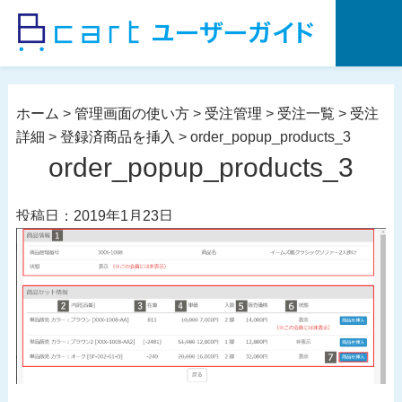
コ
ン
テ
ン
ツ
ホーム
>
管理画面の使い方
>
受注管理
>
受注一覧
>
受注
へ
詳細
>
登録済商品を挿入
>
order_popup_products_3
ス
order_popup_products_3
キ
ッ
投稿日：2019年1月23日
プ