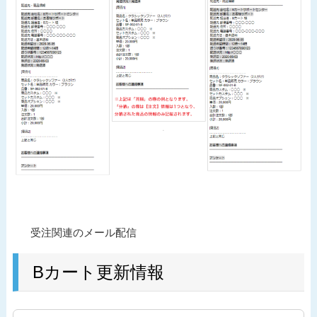
投
過
受注関連のメール配信
稿
去
ナ
の
Bカート更新情報
ビ
投
ゲ
稿