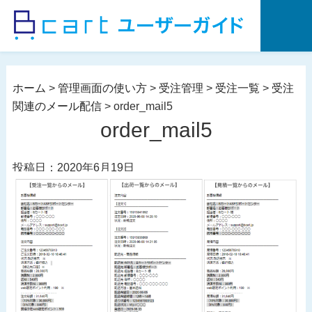
コ
ン
テ
ン
ツ
ホーム
>
管理画面の使い方
>
受注管理
>
受注一覧
>
受注
へ
関連のメール配信
>
order_mail5
ス
order_mail5
キ
ッ
投稿日：2020年6月19日
プ