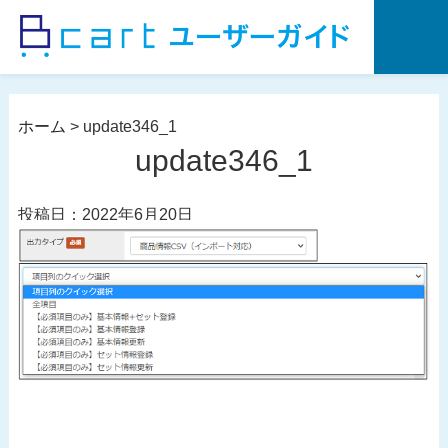
コ
ン
テ
ン
ツ
ホーム
>
update346_1
へ
update346_1
ス
キ
投稿日：2022年6月20日
ッ
プ
投