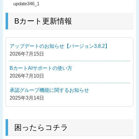
過
update346_1
稿
去
ナ
の
Bカート更新情報
ビ
投
ゲ
稿
ー
アップデートのお知らせ【バージョン3.8.2】
シ
2026年7月15日
ョ
ン
BカートAIサポートの使い方
2026年7月10日
承認グループ機能に関するお知らせ
2025年3月14日
困ったらコチラ