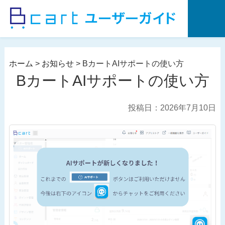
コ
ン
テ
ン
ツ
ホーム
>
お知らせ
>
BカートAIサポートの使い方
へ
BカートAIサポートの使い方
ス
キ
投稿日：2026年7月10日
ッ
プ