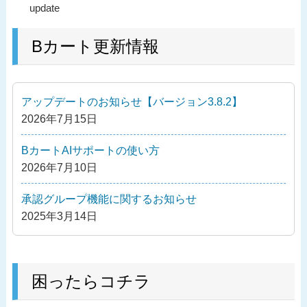
過
update
稿
去
ナ
の
Bカート更新情報
ビ
投
ゲ
稿
ー
アップデートのお知らせ【バージョン3.8.2】
シ
2026年7月15日
ョ
ン
BカートAIサポートの使い方
2026年7月10日
承認グループ機能に関するお知らせ
2025年3月14日
困ったらコチラ