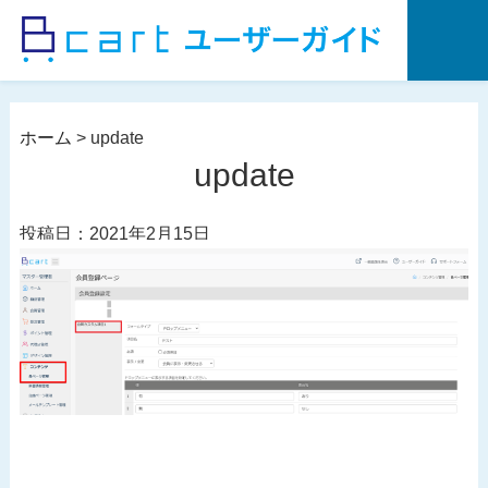
コ
ン
テ
ン
ツ
ホーム
>
update
へ
update
ス
キ
投稿日：2021年2月15日
ッ
プ
投