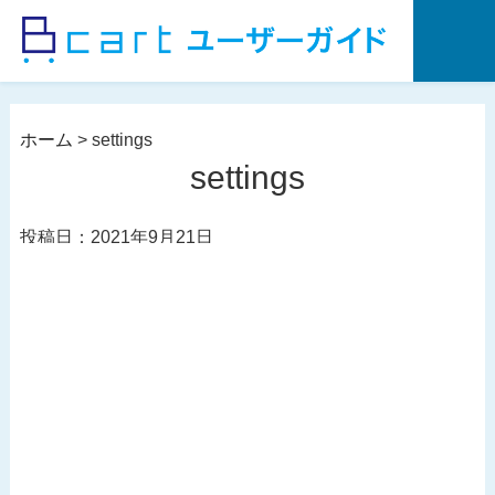
コ
ン
テ
ン
ツ
ホーム
>
settings
へ
settings
ス
キ
投稿日：2021年9月21日
ッ
プ