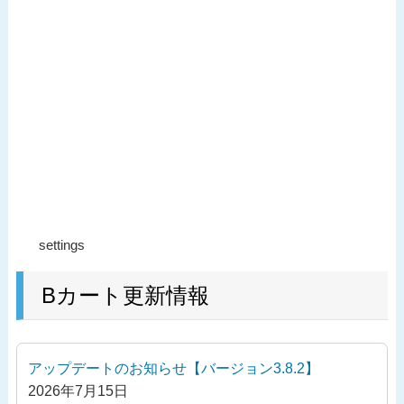
投
過
settings
稿
去
ナ
の
Bカート更新情報
ビ
投
ゲ
稿
ー
アップデートのお知らせ【バージョン3.8.2】
シ
2026年7月15日