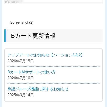
投
過
Screenshot (2)
稿
去
ナ
の
Bカート更新情報
ビ
投
ゲ
稿
ー
アップデートのお知らせ【バージョン3.8.2】
シ
2026年7月15日
ョ
ン
BカートAIサポートの使い方
2026年7月10日
承認グループ機能に関するお知らせ
2025年3月14日