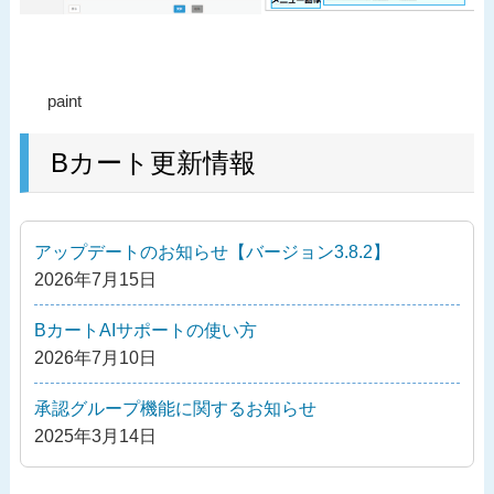
投
過
paint
稿
去
ナ
の
Bカート更新情報
ビ
投
ゲ
稿
ー
アップデートのお知らせ【バージョン3.8.2】
シ
2026年7月15日
ョ
ン
BカートAIサポートの使い方
2026年7月10日
承認グループ機能に関するお知らせ
2025年3月14日