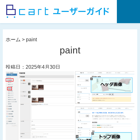
コ
ン
テ
ン
ツ
ホーム
>
paint
へ
paint
ス
キ
投稿日：2025年4月30日
ッ
プ