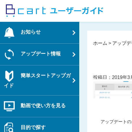
コ
ン
テ
ン
お知らせ
ツ
へ
ホーム
>
アップデ
ス
アップデート情報
キ
ッ
プ
簡単スタートアップガ
投稿日：2019年3
イド
動画で使い方を見る
投
過
アップデートのお
稿
目的で探す
去