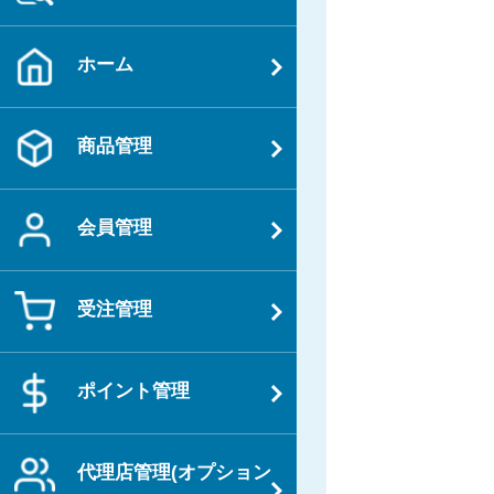
ナ
の
ビ
投
ホーム
ゲ
稿
ー
シ
商品管理
ョ
ン
会員管理
受注管理
ポイント管理
代理店管理(オプション