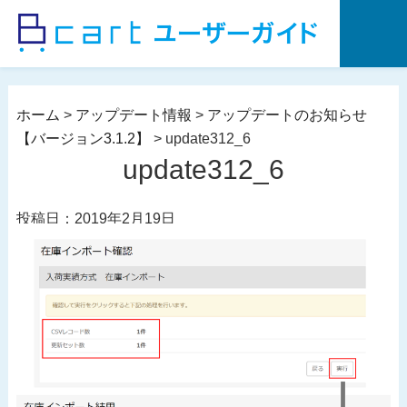
コ
ン
テ
ン
ツ
ホーム
>
アップデート情報
>
アップデートのお知らせ
へ
【バージョン3.1.2】
>
update312_6
ス
update312_6
キ
ッ
投稿日：2019年2月19日
プ