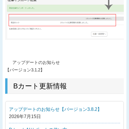
投
過
アップデートのお知らせ
稿
去
【バージョン3.1.2】
ナ
の
ビ
投
Bカート更新情報
ゲ
稿
ー
シ
アップデートのお知らせ【バージョン3.8.2】
ョ
2026年7月15日
ン