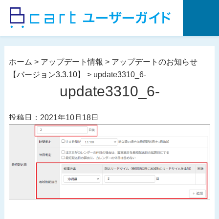
コ
ン
テ
ン
ツ
ホーム
>
アップデート情報
>
アップデートのお知らせ
へ
【バージョン3.3.10】
>
update3310_6-
ス
update3310_6-
キ
ッ
投稿日：2021年10月18日
プ