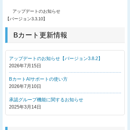
投
過
アップデートのお知らせ
稿
去
【バージョン3.3.10】
ナ
の
ビ
投
Bカート更新情報
ゲ
稿
ー
シ
アップデートのお知らせ【バージョン3.8.2】
ョ
2026年7月15日
ン
BカートAIサポートの使い方
2026年7月10日
承認グループ機能に関するお知らせ
2025年3月14日