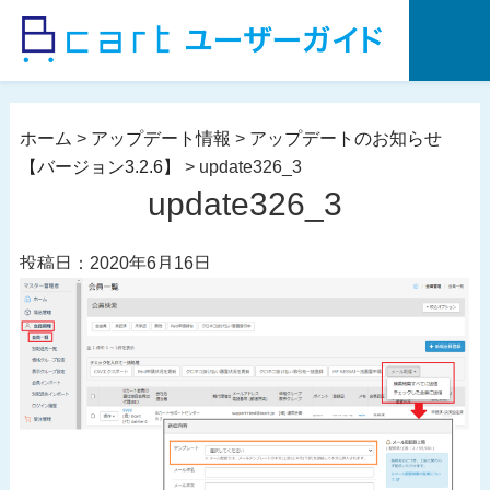
コ
ン
テ
ン
ツ
ホーム
>
アップデート情報
>
アップデートのお知らせ
へ
【バージョン3.2.6】
>
update326_3
ス
update326_3
キ
ッ
投稿日：2020年6月16日
プ