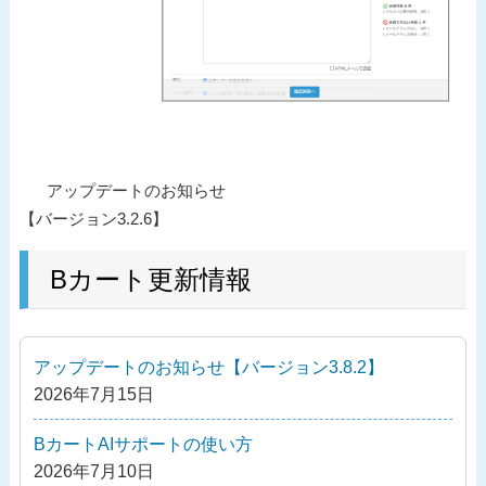
投
過
アップデートのお知らせ
稿
去
【バージョン3.2.6】
ナ
の
ビ
投
Bカート更新情報
ゲ
稿
ー
シ
アップデートのお知らせ【バージョン3.8.2】
ョ
2026年7月15日
ン
BカートAIサポートの使い方
2026年7月10日