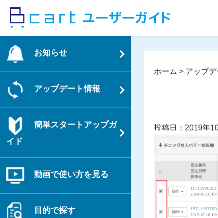
コ
ン
テ
ン
お知らせ
ツ
へ
ホーム
>
アップデ
ス
アップデート情報
キ
ッ
プ
簡単スタートアップガ
投稿日：2019年1
イド
動画で使い方を見る
目的で探す