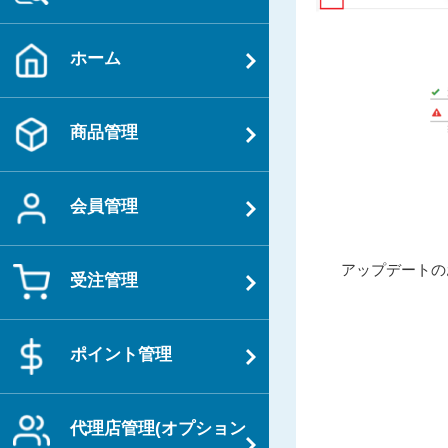
ホーム
商品管理
会員管理
投
過
アップデートのお
受注管理
稿
去
ナ
の
ビ
投
ポイント管理
ゲ
稿
ー
シ
代理店管理(オプション