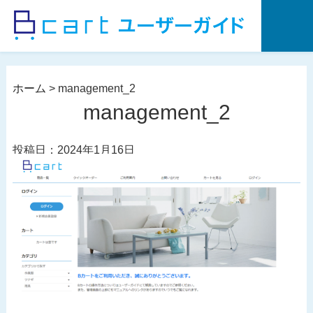
コ
ン
テ
ン
ツ
ホーム
>
management_2
へ
management_2
ス
キ
投稿日：2024年1月16日
ッ
プ