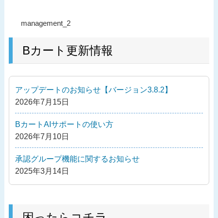
投
過
management_2
稿
去
ナ
の
Bカート更新情報
ビ
投
ゲ
稿
ー
アップデートのお知らせ【バージョン3.8.2】
シ
2026年7月15日
ョ
ン
BカートAIサポートの使い方
2026年7月10日
承認グループ機能に関するお知らせ
2025年3月14日
困ったらコチラ