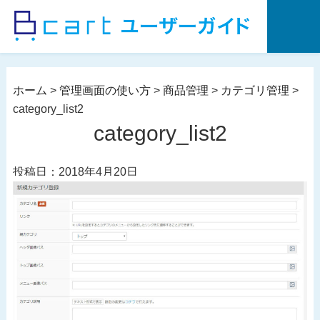
コ
ン
テ
ン
ツ
ホーム
>
管理画面の使い方
>
商品管理
>
カテゴリ管理
>
へ
category_list2
ス
category_list2
キ
ッ
投稿日：2018年4月20日
プ