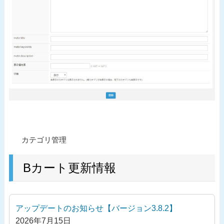
投
過
カテゴリ管理
稿
去
ナ
の
Bカート更新情報
ビ
投
ゲ
稿
ー
アップデートのお知らせ【バージョン3.8.2】
シ
2026年7月15日