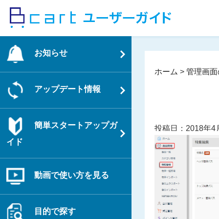
コ
ン
テ
ン
お知らせ
ツ
へ
ホーム
>
管理画面
ス
アップデート情報
キ
ッ
プ
簡単スタートアップガ
投稿日：2018年4
イド
動画で使い方を見る
目的で探す