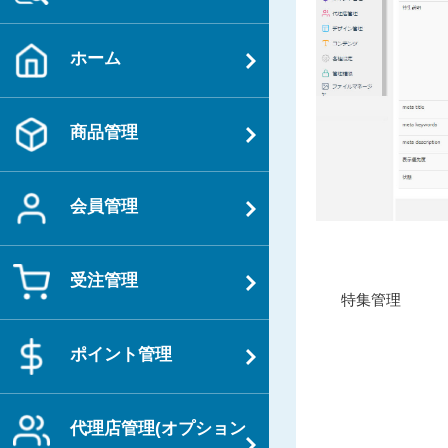
ホーム
商品管理
会員管理
受注管理
投
過
特集管理
稿
去
ナ
の
ポイント管理
ビ
投
ゲ
稿
ー
代理店管理(オプション