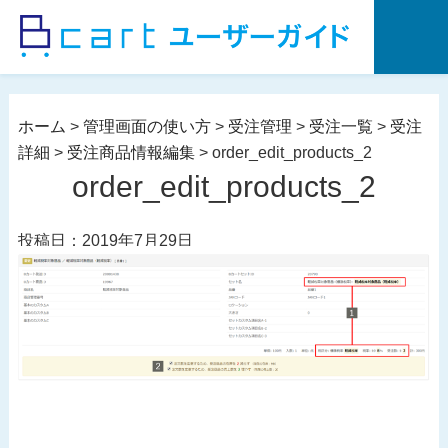
コ
ン
テ
ン
ツ
ホーム
>
管理画面の使い方
>
受注管理
>
受注一覧
>
受注
へ
詳細
>
受注商品情報編集
>
order_edit_products_2
ス
order_edit_products_2
キ
ッ
投稿日：2019年7月29日
プ
投