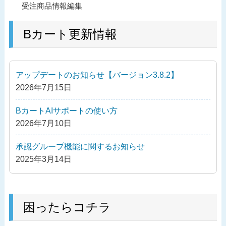
過
受注商品情報編集
稿
去
ナ
の
Bカート更新情報
ビ
投
ゲ
稿
ー
アップデートのお知らせ【バージョン3.8.2】
シ
2026年7月15日
ョ
ン
BカートAIサポートの使い方
2026年7月10日
承認グループ機能に関するお知らせ
2025年3月14日
困ったらコチラ