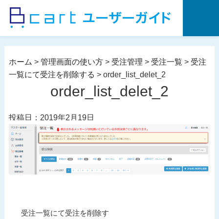
コ
ン
テ
ン
ツ
ホーム
>
管理画面の使い方
>
受注管理
>
受注一覧
>
受注
へ
一覧にて受注を削除する
>
order_list_delet_2
ス
order_list_delet_2
キ
ッ
投稿日：2019年2月19日
プ
投
過
受注一覧にて受注を削除す