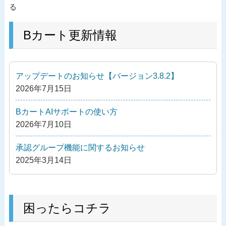
稿
去
る
ナ
の
ビ
投
Bカート更新情報
ゲ
稿
ー
シ
アップデートのお知らせ【バージョン3.8.2】
ョ
2026年7月15日
ン
BカートAIサポートの使い方
2026年7月10日
承認グループ機能に関するお知らせ
2025年3月14日
困ったらコチラ