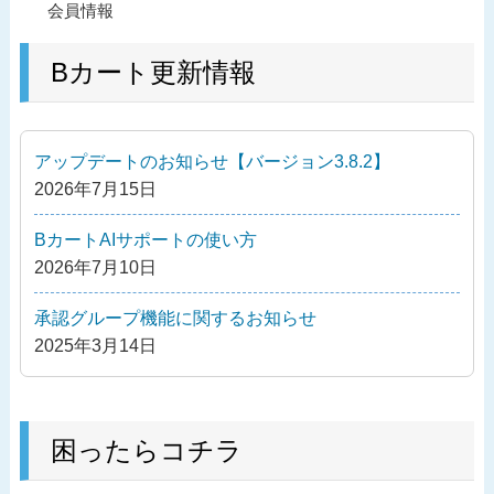
過
会員情報
稿
去
ナ
の
Bカート更新情報
ビ
投
ゲ
稿
ー
アップデートのお知らせ【バージョン3.8.2】
シ
2026年7月15日
ョ
ン
BカートAIサポートの使い方
2026年7月10日
承認グループ機能に関するお知らせ
2025年3月14日
困ったらコチラ