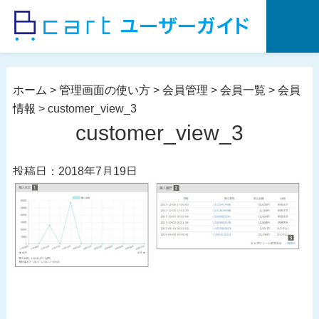
コ
ン
テ
ン
ツ
ホーム
>
管理画面の使い方
>
会員管理
>
会員一覧
>
会員
へ
情報
>
customer_view_3
ス
customer_view_3
キ
ッ
投稿日：2018年7月19日
プ
投