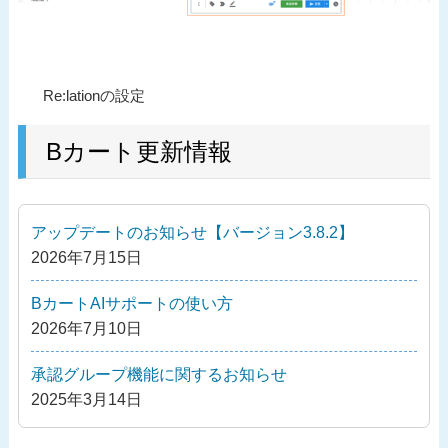
投
過
Re:lationの設定
稿
去
ナ
の
Bカート更新情報
ビ
投
ゲ
稿
ー
アップデートのお知らせ【バージョン3.8.2】
シ
2026年7月15日
ョ
ン
BカートAIサポートの使い方
2026年7月10日
承認グループ機能に関するお知らせ
2025年3月14日