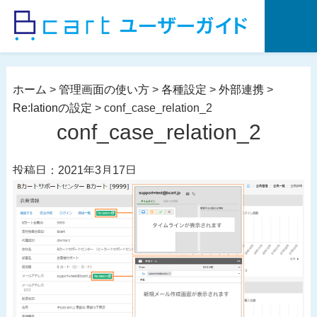
コ
ン
テ
ン
ツ
ホーム
>
管理画面の使い方
>
各種設定
>
外部連携
>
へ
Re:lationの設定
>
conf_case_relation_2
ス
conf_case_relation_2
キ
ッ
投稿日：2021年3月17日
プ