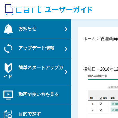
コ
ン
テ
ン
お知らせ
ツ
へ
ホーム
>
管理画面
ス
アップデート情報
キ
ッ
プ
簡単スタートアップガ
投稿日：2018年1
イド
動画で使い方を見る
目的で探す