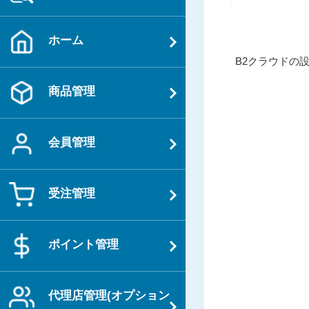
ホーム
投
過
B2クラウドの
稿
去
ナ
商品管理
の
ビ
投
ゲ
稿
会員管理
ー
シ
ョ
受注管理
ン
ポイント管理
代理店管理(オプション