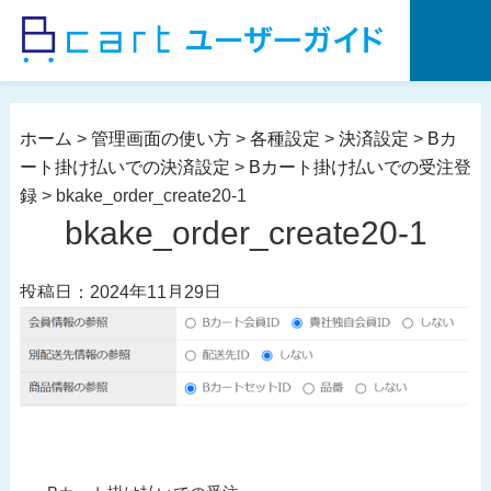
コ
ン
テ
ン
ツ
ホーム
>
管理画面の使い方
>
各種設定
>
決済設定
>
Bカ
へ
ート掛け払いでの決済設定
>
Bカート掛け払いでの受注登
ス
録
>
bkake_order_create20-1
キ
bkake_order_create20-1
ッ
プ
投稿日：2024年11月29日
投