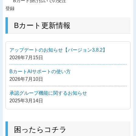
過
Bカート掛け払いでの受注
稿
去
登録
ナ
の
ビ
投
Bカート更新情報
ゲ
稿
ー
シ
アップデートのお知らせ【バージョン3.8.2】
ョ
2026年7月15日
ン
BカートAIサポートの使い方
2026年7月10日
承認グループ機能に関するお知らせ
2025年3月14日
困ったらコチラ