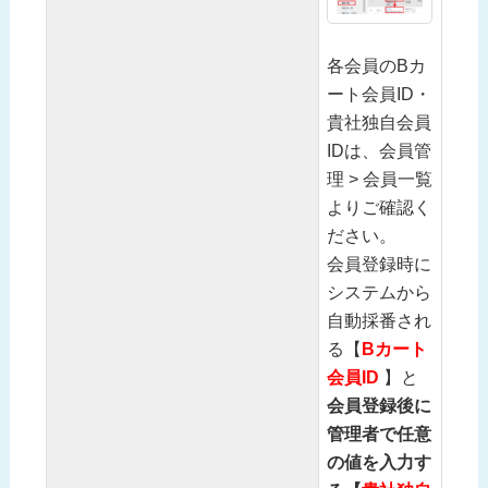
各会員のBカ
ート会員ID・
貴社独自会員
IDは、会員管
理 > 会員一覧
よりご確認く
ださい。
会員登録時に
システムから
自動採番され
る【
Bカート
会員ID
】と
会員登録後に
管理者で任意
の値を入力す