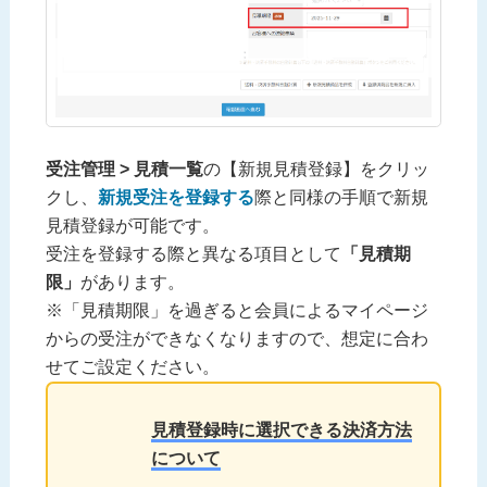
受注管理 > 見積一覧
の【新規見積登録】をクリッ
クし、
新規受注を登録する
際と同様の手順で新規
見積登録が可能です。
受注を登録する際と異なる項目として
「見積期
限」
があります。
※「見積期限」を過ぎると会員によるマイページ
からの受注ができなくなりますので、想定に合わ
せてご設定ください。
見積登録時に選択できる決済方法
について