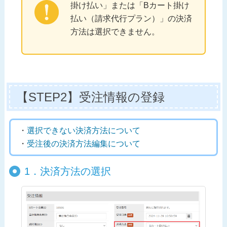
掛け払い」または「Bカート掛け
払い（請求代行プラン）」の決済
方法は選択できません。
【STEP2】受注情報の登録
選択できない決済方法について
受注後の決済方法編集について
1．決済方法の選択