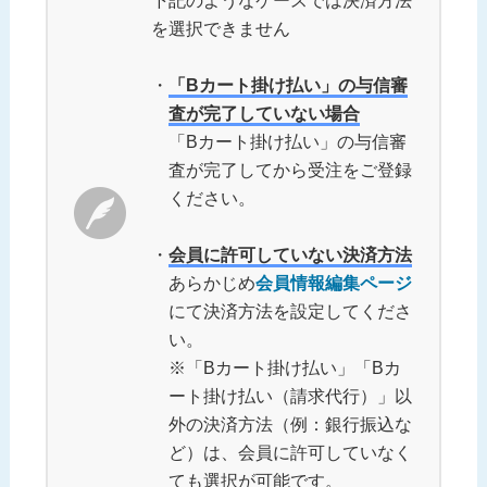
下記のようなケースでは決済方法
を選択できません
「Bカート掛け払い」の与信審
査が完了していない場合
「Bカート掛け払い」の与信審
査が完了してから受注をご登録
ください。
会員に許可していない決済方法
あらかじめ
会員情報編集ページ
にて決済方法を設定してくださ
い。
※「Bカート掛け払い」「Bカ
ート掛け払い（請求代行）」以
外の決済方法（例：銀行振込な
ど）は、会員に許可していなく
ても選択が可能です。