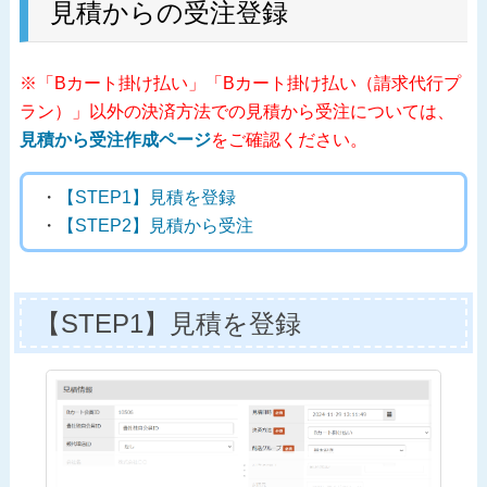
見積からの受注登録
※「Bカート掛け払い」「Bカート掛け払い（請求代行プ
ラン）」以外の決済方法での見積から受注については、
見積から受注作成ページ
をご確認ください。
【STEP1】見積を登録
【STEP2】見積から受注
【STEP1】見積を登録