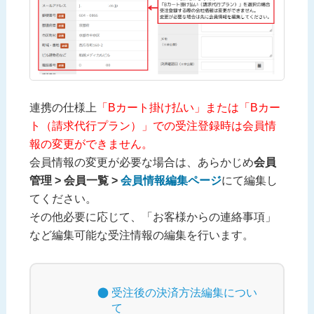
連携の仕様上
「Bカート掛け払い」または「Bカー
ト（請求代行プラン）」での受注登録時は会員情
報の変更ができません。
会員情報の変更が必要な場合は、あらかじめ
会員
管理 > 会員一覧 >
会員情報編集ページ
にて編集し
てください。
その他必要に応じて、「お客様からの連絡事項」
など編集可能な受注情報の編集を行います。
受注後の決済方法編集につい
て