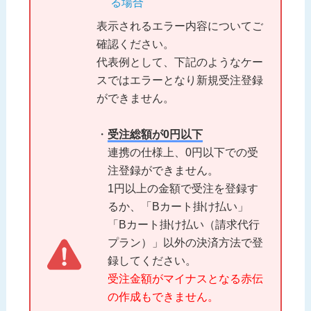
る場合
表示されるエラー内容についてご
確認ください。
代表例として、下記のようなケー
スではエラーとなり新規受注登録
ができません。
受注総額が0円以下
連携の仕様上、0円以下での受
注登録ができません。
1円以上の金額で受注を登録す
るか、「Bカート掛け払い」
「Bカート掛け払い（請求代行
プラン）」以外の決済方法で登
録してください。
受注金額がマイナスとなる赤伝
の作成もできません。