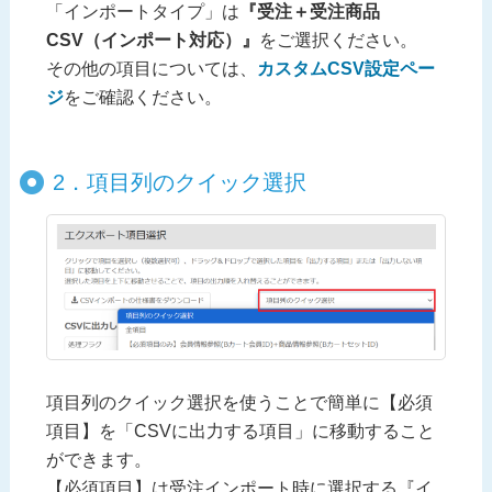
「インポートタイプ」は
『受注＋受注商品
CSV（インポート対応）』
をご選択ください。
その他の項目については、
カスタムCSV設定ペー
ジ
をご確認ください。
2．項目列のクイック選択
項目列のクイック選択を使うことで簡単に【必須
項目】を「CSVに出力する項目」に移動すること
ができます。
【必須項目】は受注インポート時に選択する『イ