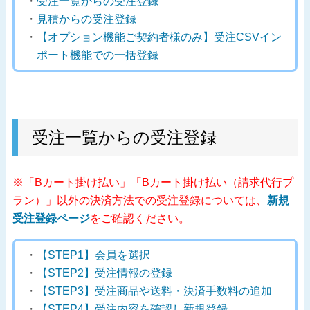
受注一覧からの受注登録
見積からの受注登録
【オプション機能ご契約者様のみ】受注CSVイン
ポート機能での一括登録
受注一覧からの受注登録
※「Bカート掛け払い」「Bカート掛け払い（請求代行プ
ラン）」以外の決済方法での受注登録については、
新規
受注登録ページ
をご確認ください。
【STEP1】会員を選択
【STEP2】受注情報の登録
【STEP3】受注商品や送料・決済手数料の追加
【STEP4】受注内容を確認し新規登録