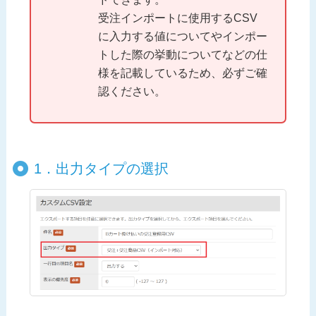
受注インポートに使用するCSV
に入力する値についてやインポー
トした際の挙動についてなどの仕
様を記載しているため、必ずご確
認ください。
1．出力タイプの選択