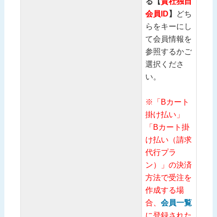
る【
貴社独自
会員ID
】
どち
らをキーにし
て会員情報を
参照するかご
選択くださ
い。
※「Bカート
掛け払い」
「Bカート掛
け払い（請求
代行プラ
ン）」の決済
方法で受注を
作成する場
合、
会員一覧
に登録された