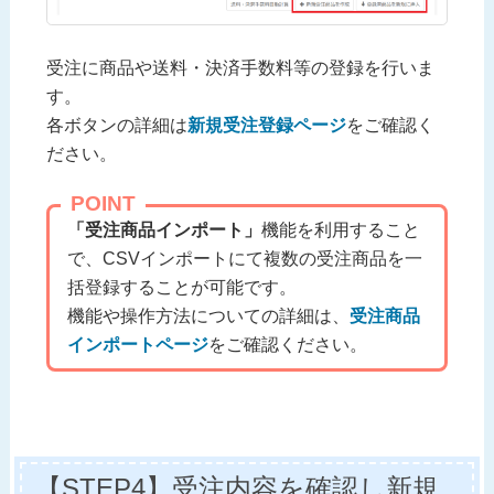
受注に商品や送料・決済手数料等の登録を行いま
す。
各ボタンの詳細は
新規受注登録ページ
をご確認く
ださい。
POINT
「受注商品インポート」
機能を利用すること
で、CSVインポートにて複数の受注商品を一
括登録することが可能です。
機能や操作方法についての詳細は、
受注商品
インポートページ
をご確認ください。
【STEP4】受注内容を確認し新規