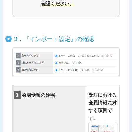
確認ください。
3．『インポート設定』の確認
1
会員情報の参照
受注における
会員情報に対
する項目で
す。