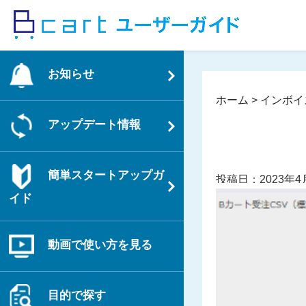
コ
ン
テ
ン
お知らせ
ツ
へ
ホーム
>
インボイ
ス
アップデート情報
キ
ッ
プ
簡単スタートアップガ
投稿日：2023年4
イド
動画で使い方を見る
目的で探す