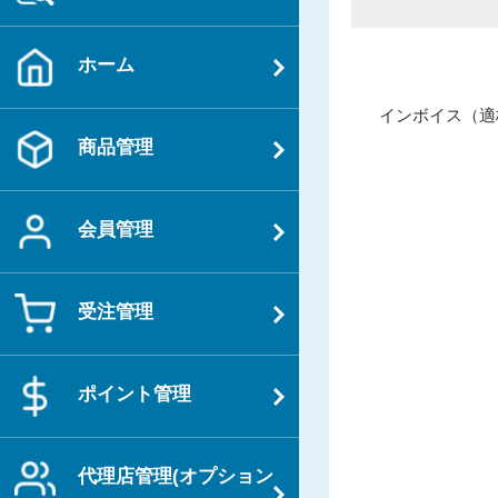
ホーム
投
過
インボイス（適
稿
去
商品管理
ナ
の
ビ
投
ゲ
会員管理
稿
ー
シ
受注管理
ョ
ン
ポイント管理
代理店管理(オプション