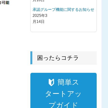
承認グループ機能に関するお知らせ
2025年3
月14日
困ったらコチラ
簡単ス
タートアッ
プガイド