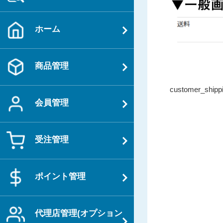
ホーム
商品管理
投
過
customer_shipp
稿
去
会員管理
ナ
の
ビ
投
ゲ
受注管理
稿
ー
シ
ポイント管理
ョ
ン
代理店管理(オプション