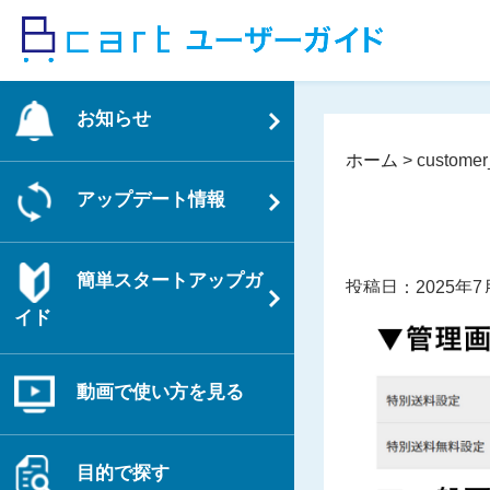
コ
ン
テ
ン
お知らせ
ツ
へ
ホーム
>
customer
ス
アップデート情報
キ
ッ
プ
簡単スタートアップガ
投稿日：2025年7
イド
動画で使い方を見る
目的で探す