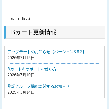
投
過
admin_list_2
稿
去
ナ
の
Bカート更新情報
ビ
投
ゲ
稿
ー
アップデートのお知らせ【バージョン3.8.2】
シ
2026年7月15日
ョ
ン
BカートAIサポートの使い方
2026年7月10日
承認グループ機能に関するお知らせ
2025年3月14日