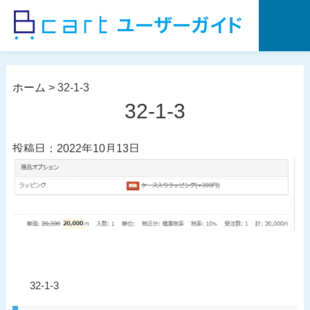
コ
ン
テ
ン
ツ
ホーム
>
32-1-3
へ
32-1-3
ス
キ
投稿日：2022年10月13日
ッ
プ
投
過
32-1-3
稿
去