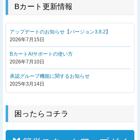
ナ
の
Bカート更新情報
ビ
投
ゲ
稿
ー
アップデートのお知らせ【バージョン3.8.2】
シ
2026年7月15日
ョ
ン
BカートAIサポートの使い方
2026年7月10日
承認グループ機能に関するお知らせ
2025年3月14日
困ったらコチラ