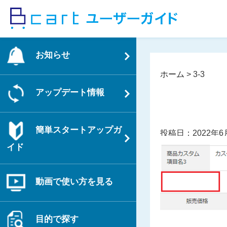
コ
ン
テ
ン
お知らせ
ツ
へ
ホーム
>
3-3
ス
アップデート情報
キ
ッ
プ
簡単スタートアップガ
投稿日：2022年6
イド
動画で使い方を見る
目的で探す