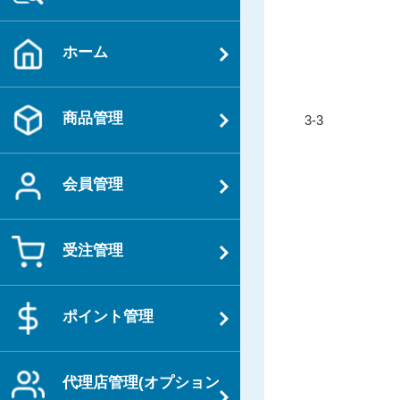
ホーム
投
商品管理
過
3-3
稿
去
ナ
の
ビ
会員管理
投
ゲ
稿
ー
受注管理
シ
ョ
ン
ポイント管理
代理店管理(オプション