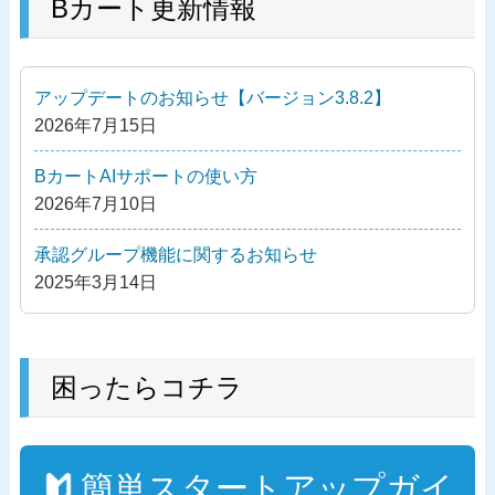
の
Bカート更新情報
ビ
投
ゲ
稿
ー
アップデートのお知らせ【バージョン3.8.2】
シ
2026年7月15日
ョ
ン
BカートAIサポートの使い方
2026年7月10日
承認グループ機能に関するお知らせ
2025年3月14日
困ったらコチラ
簡単スタートアップガイ