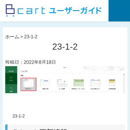
コ
ン
テ
ン
ツ
ホーム
>
23-1-2
へ
23-1-2
ス
キ
投稿日：2022年8月18日
ッ
プ
投
過
23-1-2
稿
去
ナ