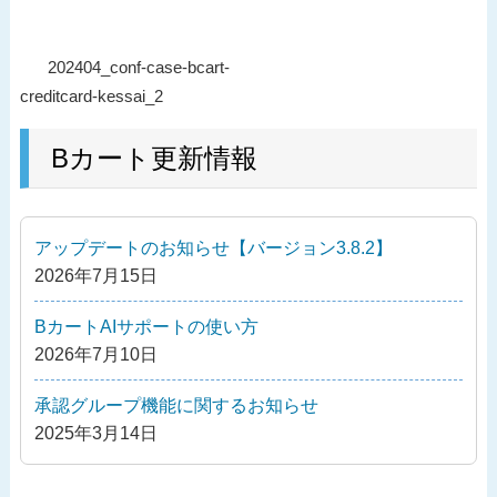
投
過
202404_conf-case-bcart-
稿
去
creditcard-kessai_2
ナ
の
ビ
投
Bカート更新情報
ゲ
稿
ー
シ
アップデートのお知らせ【バージョン3.8.2】
ョ
2026年7月15日
ン
BカートAIサポートの使い方
2026年7月10日
承認グループ機能に関するお知らせ
2025年3月14日