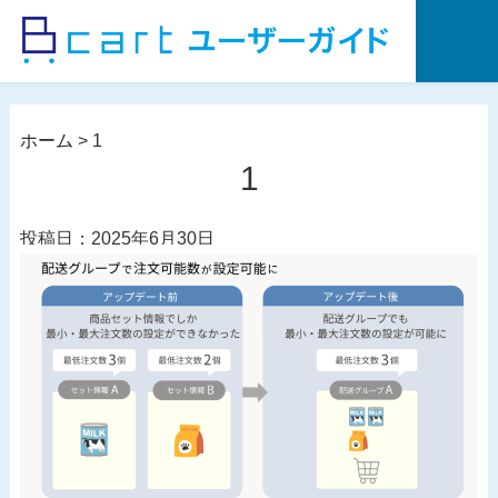
コ
ン
テ
ン
ツ
ホーム
>
1
へ
1
ス
キ
投稿日：2025年6月30日
ッ
プ