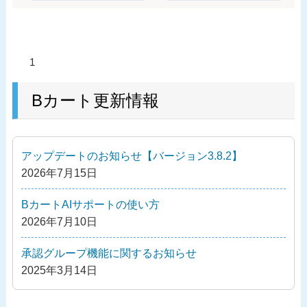
投
過
1
稿
去
ナ
の
Bカート更新情報
ビ
投
ゲ
稿
ー
アップデートのお知らせ【バージョン3.8.2】
シ
2026年7月15日
ョ
ン
BカートAIサポートの使い方
2026年7月10日
承認グループ機能に関するお知らせ
2025年3月14日