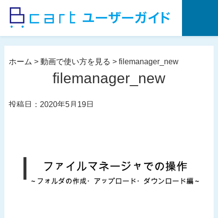
コ
ン
テ
ン
ツ
ホーム
>
動画で使い方を見る
>
filemanager_new
へ
filemanager_new
ス
キ
投稿日：2020年5月19日
ッ
プ