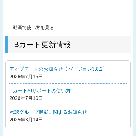
投
過
動画で使い方を見る
稿
去
ナ
の
Bカート更新情報
ビ
投
ゲ
稿
ー
アップデートのお知らせ【バージョン3.8.2】
シ
2026年7月15日
ョ
ン
BカートAIサポートの使い方
2026年7月10日
承認グループ機能に関するお知らせ
2025年3月14日