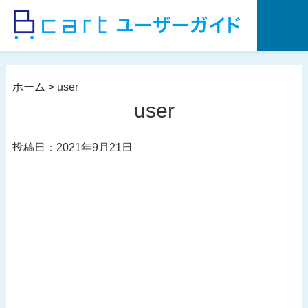
コ
ン
テ
ン
ツ
ホーム
>
user
へ
user
ス
キ
投稿日：2021年9月21日
ッ
プ