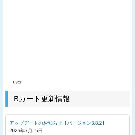
投
過
user
稿
去
ナ
の
Bカート更新情報
ビ
投
ゲ
稿
ー
アップデートのお知らせ【バージョン3.8.2】
シ
2026年7月15日