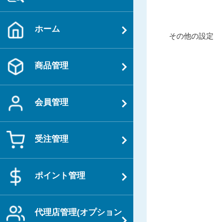
投
ホーム
過
その他の設定
稿
去
ナ
の
商品管理
ビ
投
ゲ
稿
ー
会員管理
シ
ョ
ン
受注管理
ポイント管理
代理店管理(オプション