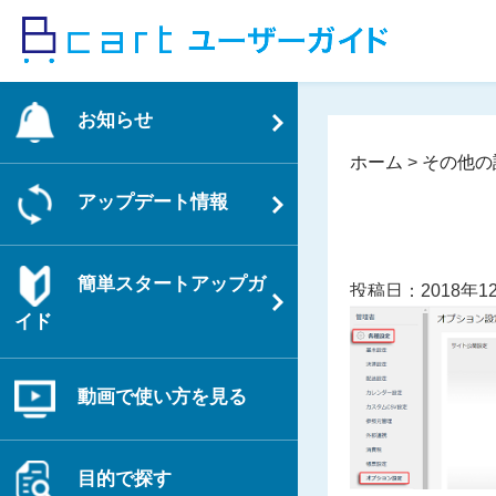
コ
ン
テ
ン
お知らせ
ツ
へ
ホーム
>
その他の
ス
アップデート情報
キ
ッ
プ
簡単スタートアップガ
投稿日：2018年1
イド
動画で使い方を見る
目的で探す