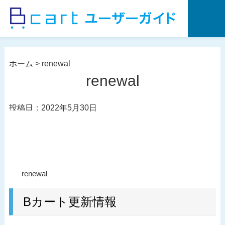
コ
ン
テ
ン
ツ
ホーム
>
renewal
へ
renewal
ス
キ
投稿日：2022年5月30日
ッ
プ
投
過
renewal
稿
去
ナ
の
Bカート更新情報
ビ
投
ゲ