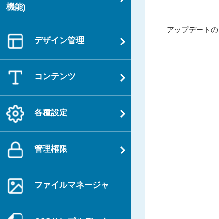
機能)
投
過
アップデートのお
稿
デザイン管理
去
ナ
の
ビ
投
ゲ
コンテンツ
稿
ー
シ
各種設定
ョ
ン
管理権限
ファイルマネージャ