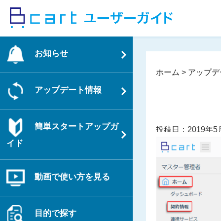
コ
ン
テ
ン
お知らせ
ツ
へ
ホーム
>
アップデ
ス
アップデート情報
キ
ッ
プ
簡単スタートアップガ
投稿日：2019年5
イド
動画で使い方を見る
目的で探す