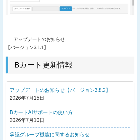
投
過
アップデートのお知らせ
稿
去
【バージョン3.1.1】
ナ
の
ビ
投
Bカート更新情報
ゲ
稿
ー
シ
アップデートのお知らせ【バージョン3.8.2】
ョ
2026年7月15日
ン
BカートAIサポートの使い方
2026年7月10日
承認グループ機能に関するお知らせ