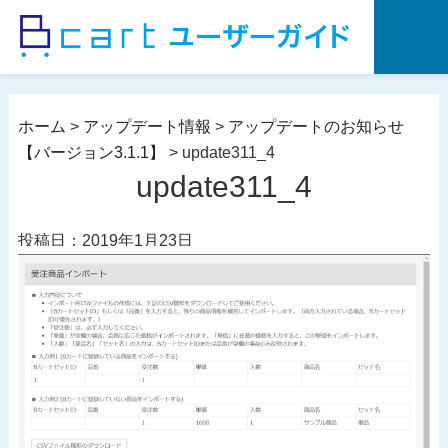
コ
ン
テ
ン
ツ
ホーム
>
アップデート情報
>
アップデートのお知らせ
へ
【バージョン3.1.1】
>
update311_4
ス
update311_4
キ
ッ
投稿日：2019年1月23日
プ