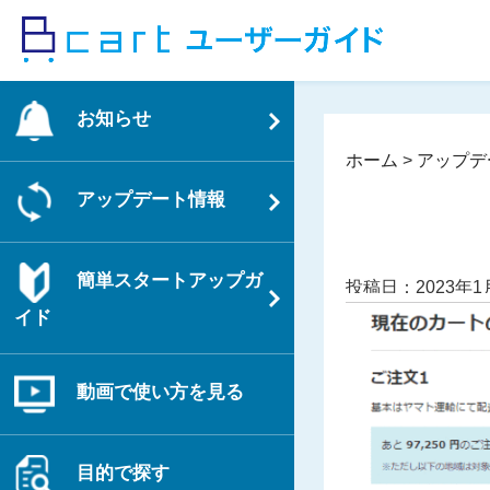
コ
ン
テ
ン
お知らせ
ツ
へ
ホーム
>
アップデ
ス
アップデート情報
キ
ッ
プ
簡単スタートアップガ
投稿日：2023年1
イド
動画で使い方を見る
目的で探す